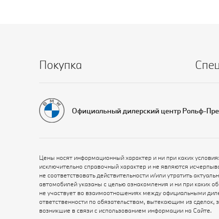
Покупка
Спе
Официальный дилерский центр Рольф-Пр
Цены носят информационный характер и ни при каких условия
исключительно справочный характер и не являются исчерпыв
не соответствовать действительности и/или утратить актуал
автомобилей указаны с целью ознакомления и ни при каких о
не участвует во взаимоотношениях между официальными диле
ответственности по обязательствам, вытекающим из сделок, 
возникшие в связи с использованием информации на Сайте.