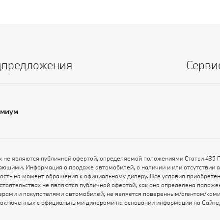
цпредложения
Серви
емиум
х не являются публичной офертой, определяемой положениями Статьи 435 
ающими. Информация о продаже автомобилей, о наличии и или отсутствии 
ьность на момент обращения к официальному дилеру. Все условия приобрет
бстоятельствах не являются публичной офертой, как она определена полож
рами и покупателями автомобилей, не является поверенным/агентом/коми
заключенных с официальными дилерами на основании информации на Сайте, 