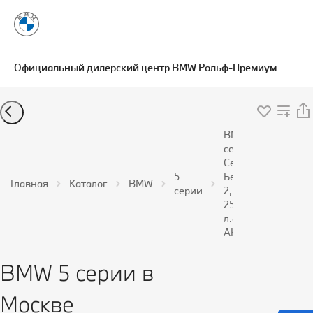
Официальный дилерский центр BMW Рольф-Премиум
BMW 5
серии
Седан
5
Бензин
Главная
Каталог
BMW
серии
2,0 л
258
л.с.
АКПП
BMW 5 серии в
Москве