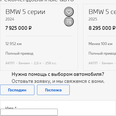
BMW 5 серии
BMW 5 с
2024
2025
7 925 000 ₽
8 295 000 ₽
12 952 км
Менее 100 км
полный привод
полный приво
·
·
·
·
АКПП
Бензин
2,0 л
258 л.с.
АКПП
Бензин
Нужна помощь с выбором автомобиля?
Получить предложение
Получит
Оставьте заявку, и мы свяжемся с вами.
Господин
Госпожа
Имя
*