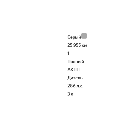
Серый
25 955 км
1
Полный
АКПП
Дизель
286 л.с.
3 л