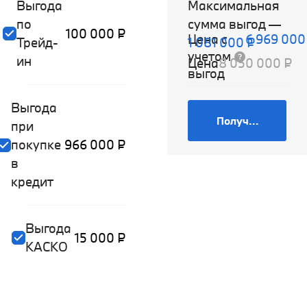
Выгода
Максимальная
по
сумма выгод
—
100 000 ₽
Цена с
6 969 000
Трейд-
1 081 000 ₽
учетом
ин
Цена
8 050 000 ₽
выгод
Выгода
Получить предл
при
покупке
966 000 ₽
в
кредит
Выгода
15 000 ₽
КАСКО