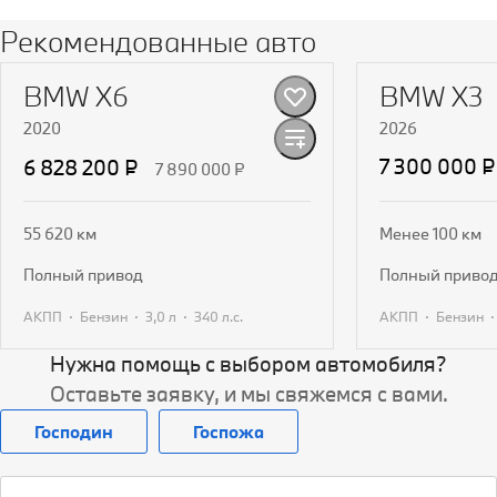
Рекомендованные авто
BMW X6
BMW X3
2020
2026
7 300 000 ₽
6 828 200 ₽
7 890 000 ₽
55 620 км
Менее 100 км
полный привод
полный приво
·
·
·
·
АКПП
Бензин
3,0 л
340 л.с.
АКПП
Бензин
Нужна помощь с выбором автомобиля?
Получить предложение
Получит
Оставьте заявку, и мы свяжемся с вами.
Господин
Госпожа