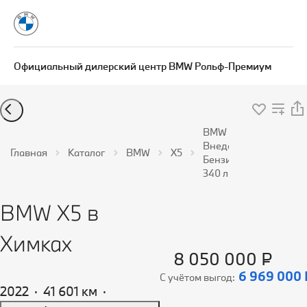
Официальный дилерский центр BMW Рольф-Премиум
BMW X5
Внедорожник
Главная
Каталог
BMW
X5
Бензин 3,0 л
340 л.с. АКПП
BMW X5 в
Химках
8 050 000 ₽
6 969 000 
С учётом выгод:
2022
·
41 601 км
·