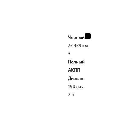
Черный
73 939 км
3
Полный
АКПП
Дизель
190 л.с.
2 л