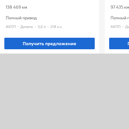
138 469 км
97 435 к
полный привод
полный 
·
·
·
·
АКПП
Дизель
3,0 л
218 л.с.
АКПП
Получить предложение