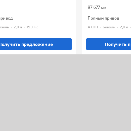
м
97 677 км
привод
полный привод
·
·
·
·
Дизель
2,0 л
190 л.с.
АКПП
Бензин
2,0 л
Получить предложение
Получить 