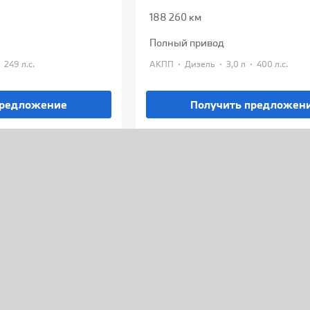
188 260 км
полный привод
·
·
·
·
249 л.с.
АКПП
Дизель
3,0 л
400 л.с.
предложение
Получить предложен