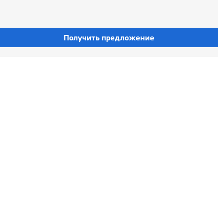
Получить предложение
цпредложения
Серви
емиум