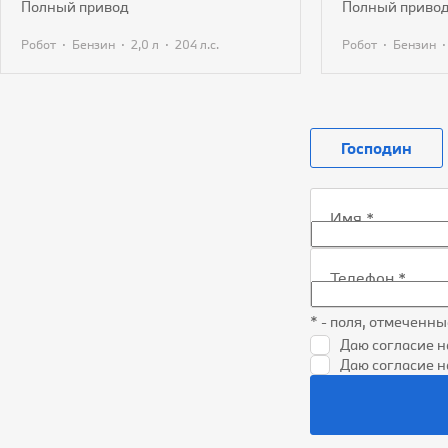
полный привод
полный приво
·
·
·
·
Робот
Бензин
2,0 л
204 л.с.
Робот
Бензин
Получить предложение
Получит
Господин
Имя
*
Телефон
*
* - поля, отмеченн
Даю согласие н
Даю согласие 