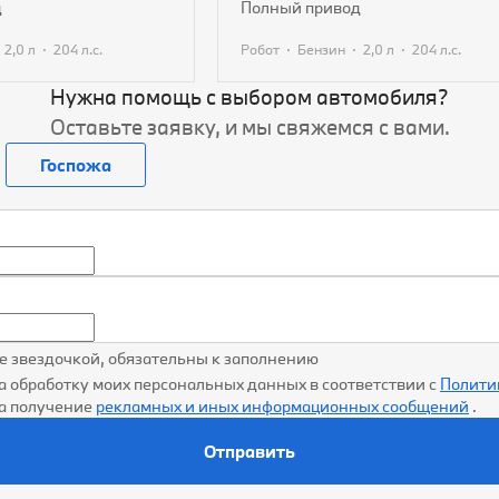
д
полный привод
·
·
·
·
·
2,0 л
204 л.с.
Робот
Бензин
2,0 л
204 л.с.
Нужна помощь с выбором автомобиля?
ь предложение
Получить предложение
Оставьте заявку, и мы свяжемся с вами.
Госпожа
ые звездочкой, обязательны к заполнению
а обработку моих персональных данных в соответствии с
Полити
на получение
рекламных и иных информационных сообщений
.
Отправить