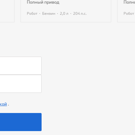
полный привод
пол
·
·
·
Робот
Бензин
2,0 л
204 л.с.
Робот
Получить предложение
кой
.